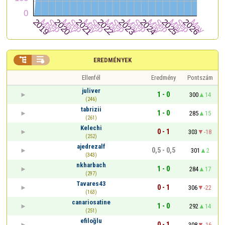


EREDMÉNYEK
Ellenfél
Eredmény
Pontszám
juliver
1 - 0
300
14
(246)
tabrizii
1 - 0
285
15
(261)
Kelechi
0 - 1
303
-18
(252)
ajedrezalf
0,5 - 0,5
301
2
(343)
nkharbach
1 - 0
284
17
(297)
Tavares43
0 - 1
306
-22
(163)
canariosatine
1 - 0
292
14
(251)
efiloğlu
0 - 1
308
-16