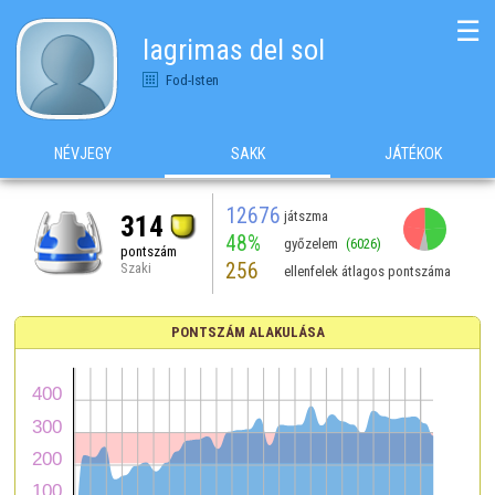
☰
lagrimas del sol
Fod-Isten
NÉVJEGY
SAKK
JÁTÉKOK
12676
játszma
314
48%
győzelem
(6026)
pontszám
256
Szaki
ellenfelek átlagos pontszáma
PONTSZÁM ALAKULÁSA