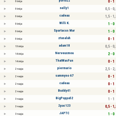
porto22
0 - 1
0 órája
nelly1
0,5 - 0,
0 órája
cadeau
1,5 - 1,
0 órája
Willi K.
1 - 0
0 órája
Spartacus Mar
1 - 0
0 órája
ztasalah
0 - 1
0 órája
adam18
0,5 - 0,
13 órája
Nerveuxmou
2 - 0
14 órája
ThatWasFun
0 - 1
14 órája
piermario
2,5 - 2,
2 napja
sammyno 67
0 - 1
2 napja
cadeau
0 - 1
2 napja
Buddy41
0 - 1
2 napja
BigPoppa52
1 - 1
3 napja
2pac123
0,5 - 1,
3 napja
JAPTC
1 - 0
3 napja