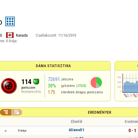
o
ő
Kanada
Csatlakozott:
11/16/2010
ine:
0 órája
DÁMA STATISZTIKA
72691
játszma
114
38%
győzelem
(27523)
pontszám
175
Középmezőny
ellenfelek átlagos pontszáma


EREDMÉNYEK
Ellenfél
Eredmén
Alieno51
0 - 1
0 órája