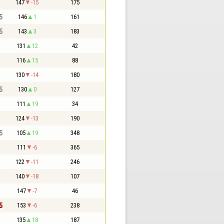
147
-15
175
5
146
1
161
5
143
3
183
131
12
42
116
15
88
130
-14
180
5
130
0
127
111
19
34
124
-13
190
5
105
19
348
111
-6
365
122
-11
246
140
-18
107
147
-7
46
5
153
-6
238
135
18
187