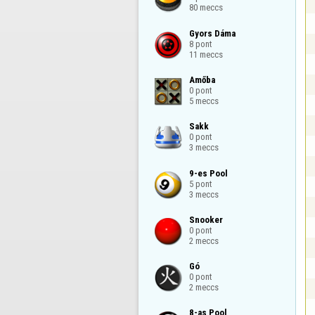
80 meccs
Gyors Dáma

8 pont

11 meccs
Amőba

0 pont

5 meccs
Sakk

0 pont

3 meccs
9-es Pool

5 pont

3 meccs
Snooker

0 pont

2 meccs
Gó

0 pont

2 meccs
8-as Pool
