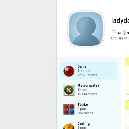
ladyd


43
N
Utoljára onl
Dáma

114 pont

72 691 meccs
Memóriajáték

12 pont

15 414 meccs
Tőtike

0 pont

686 meccs
Curling

1 pont
