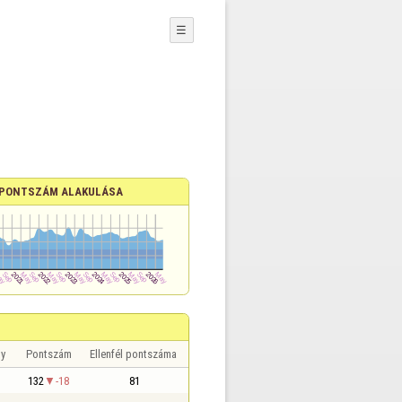
☰
PONTSZÁM ALAKULÁSA
y
Pontszám
Ellenfél pontszáma
132
-18
81