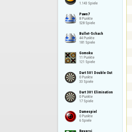
1.143 Spiele
Pawn7

8 Punkte

528 Spiele
Bullet-Schach

44 Punkte

181 Spiele
Gomoku

11 Punkte

121 Spiele
Dart 501 Double Out

0 Punkte

33 Spiele
Dart 301 Elimination

0 Punkte

17 Spiele
Damespiel

0 Punkte

6 Spiele
Reversi
