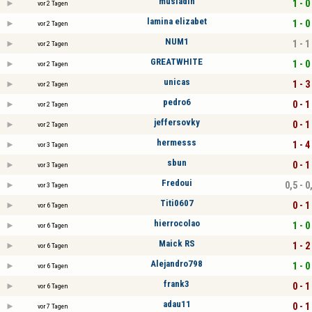
musladin
1 - 0
vor 2 Tagen
lamina elizabet
1 - 0
vor 2 Tagen
NUM1
1 - 1
vor 2 Tagen
GREATWHITE
1 - 0
vor 2 Tagen
unicas
1 - 3
vor 2 Tagen
pedro6
0 - 1
vor 2 Tagen
jeffersovky
0 - 1
vor 2 Tagen
hermesss
1 - 4
vor 3 Tagen
sbun
0 - 1
vor 3 Tagen
Fredoui
0,5 - 0
vor 3 Tagen
Titi0607
0 - 1
vor 6 Tagen
hierrocolao
1 - 0
vor 6 Tagen
Maick RS
1 - 2
vor 6 Tagen
Alejandro798
1 - 0
vor 6 Tagen
frank3
0 - 1
vor 6 Tagen
adau11
0 - 1
vor 7 Tagen