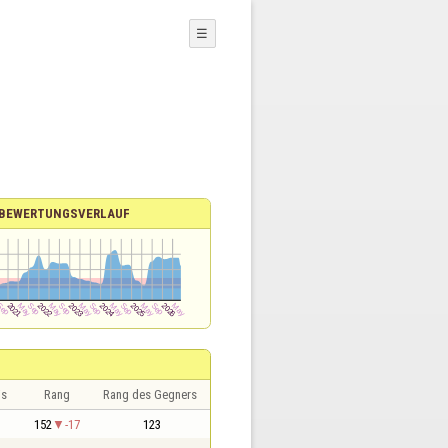
☰
BEWERTUNGSVERLAUF
is
Rang
Rang des Gegners
152
-17
123