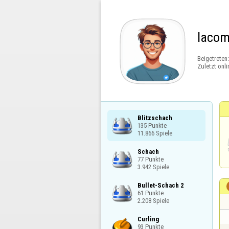
lacom
Beigetreten
Zuletzt onli
Blitzschach

135 Punkte

11.866 Spiele
Schach

77 Punkte

3.942 Spiele
Bullet-Schach 2

61 Punkte

2.208 Spiele
Curling

93 Punkte
