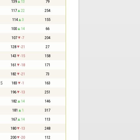
139
13
79
117
22
254
114
3
155
100
14
66
107
-7
204
128
-21
27
143
-15
158
161
-18
171
182
-21
73
,5
183
-1
163
196
-13
251
182
14
146
181
1
317
167
14
113
180
-13
248
200
-20
112