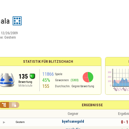
ala
:
12/26/2009
ne:
Gestern
STATISTIK FÜR BLITZSCHACH
11866
Spiele
135
45%
Gewonnen
(5303)
Bewertung
155
Mittelstufe
Durchschn. Gegnerbewertung


ERGEBNISSE
Gegner
Ergebn
byefsanegold
0 - 1
Gestern