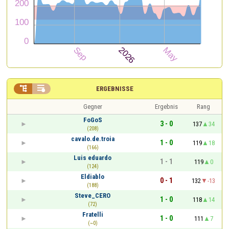


ERGEBNISSE
Gegner
Ergebnis
Rang
FoGoS
3 - 0
137
34
(208)
cavalo.de.troia
1 - 0
119
18
(166)
Luis eduardo
1 - 1
119
0
(124)
Eldiablo
0 - 1
132
-13
(188)
Steve_CERO
1 - 0
118
14
(72)
Fratelli
1 - 0
111
7
(~0)