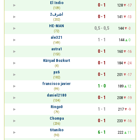
El Indio
0 - 1
128
-17
(109)
اشرف2
0 - 1
141
-13
(202)
HE-MAN
0,5 - 0,5
144
-3
(72)
ale321
1 - 1
144
0
(149)
astra1
0 - 1
160
-16
(153)
Kürşad Bozkurt
0 - 1
184
-24
(4)
px6
0 - 1
201
-17
(182)
francisco javier
1 - 0
189
12
(99)
daniel2180
0 - 1
208
-19
(134)
Ringo0
1 - 1
217
-9
(79)
Chompa
0 - 1
233
-16
(236)
titaniko
6 - 1
222
11
(90)