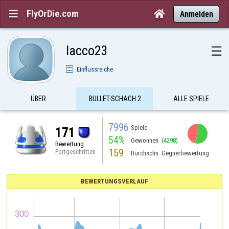
FlyOrDie.com


Anmelden
lacco23
☰
Einflussreiche
ÜBER
BULLET-SCHACH 2
ALLE SPIELE
7996
Spiele
171
54%
Gewonnen
(4298)
Bewertung
159
Fortgeschritten
Durchschn. Gegnerbewertung
BEWERTUNGSVERLAUF