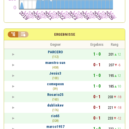


ERGEBNISSE
Gegner
Ergebnis
Rang
PARCERO
1 - 0
201
12
(112)
maestro sun
0 - 1
207
-6
(458)
Jesús3
1 - 0
195
12
(103)
comepeon
1 - 0
185
10
(39)
Rosario25
0 - 1
203
-18
(163)
dublinkev
0 - 1
221
-18
(176)
rio65
0 - 1
233
-12
(328)
marco1957
1 - 0
222
11