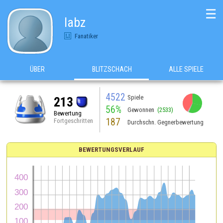
☰
labz
Fanatiker
ÜBER
BLITZSCHACH
ALLE SPIELE
4522
Spiele
213
56%
Gewonnen
(2533)
Bewertung
187
Fortgeschritten
Durchschn. Gegnerbewertung
BEWERTUNGSVERLAUF