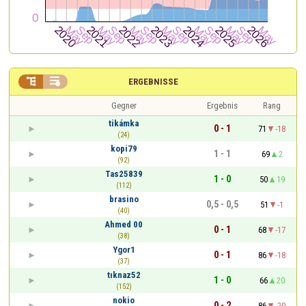


ERGEBNISSE
Gegner
Ergebnis
Rang
tikámka
0 - 1
71
-18
(24)
kopi79
1 - 1
69
2
(92)
Tas25839
1 - 0
50
19
(112)
brasino
0,5 - 0,5
51
-1
(40)
Ahmed 00
0 - 1
68
-17
(38)
Ygor1
0 - 1
86
-18
(37)
tıknaz52
1 - 0
66
20
(152)
nokio
0 - 2
86
-20