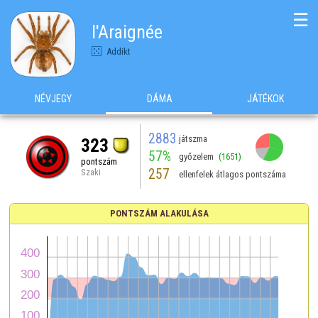
☰
l'Araignée
Addikt
NÉVJEGY
DÁMA
JÁTÉKOK
2883
játszma
323
57%
győzelem
(1651)
pontszám
257
Szaki
ellenfelek átlagos pontszáma
PONTSZÁM ALAKULÁSA