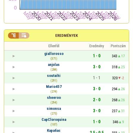


EREDMÉNYEK
Ellenfél
Eredmény
Pontszám
giallorosso
1 - 0
343
17
(371)
anjolas
3 - 0
318
25
(284)
soutaihi
1 - 1
320
-2
(291)
Mario457
3 - 0
294
26
(274)
sheeroo
2 - 0
268
26
(294)
simonsa
3 - 0
237
31
(275)
CapCloroquina
1 - 0
346
9
(187)
Карабас
2,5 - 0,5
333
13