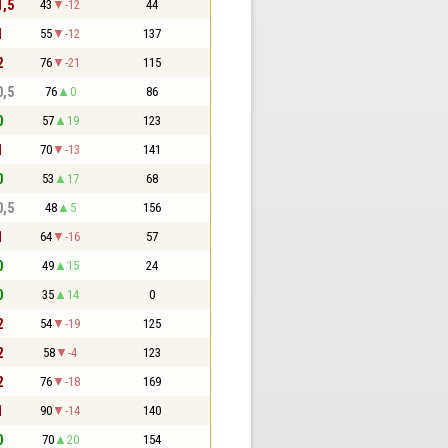
1,5
43
-12
44
1
55
-12
137
2
76
-21
115
0,5
76
0
86
0
57
19
123
1
70
-13
141
0
53
17
68
0,5
48
5
156
1
64
-16
57
0
49
15
24
0
35
14
0
2
54
-19
125
2
58
-4
123
2
76
-18
169
1
90
-14
140
0
70
20
154