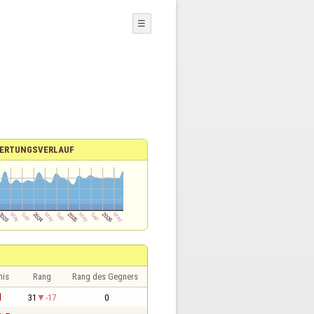
☰
ERTUNGSVERLAUF
nis
Rang
Rang des Gegners
1
31
-17
0