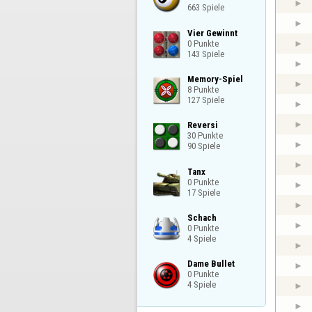
663 Spiele
Vier Gewinnt

0 Punkte

143 Spiele
Memory-Spiel

8 Punkte

127 Spiele
Reversi

30 Punkte

90 Spiele
Tanx

0 Punkte

17 Spiele
Schach

0 Punkte

4 Spiele
Dame Bullet

0 Punkte

4 Spiele