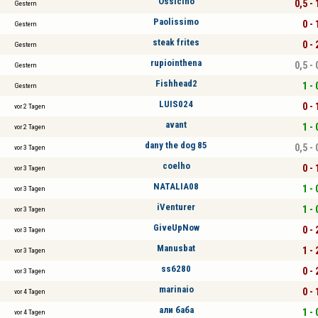
Ossicino
0,5 - 
Gestern
Paolissimo
0 - 
Gestern
steak frites
0 - 
Gestern
rupiointhena
0,5 - 
Gestern
Fishhead2
1 - 
Gestern
LUIS024
0 - 
vor 2 Tagen
avant
1 - 
vor 2 Tagen
dany the dog 85
0,5 - 
vor 3 Tagen
coelho
0 - 
vor 3 Tagen
NATALIA08
1 - 
vor 3 Tagen
iVenturer
1 - 
vor 3 Tagen
GiveUpNow
0 - 
vor 3 Tagen
Manusbat
1 - 
vor 3 Tagen
ss6280
0 - 
vor 3 Tagen
marinaio
0 - 
vor 4 Tagen
али баба
1 - 
vor 4 Tagen