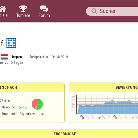




piele
Turniere
Forum
f
Ungarn
Beigetreten:
10/14/2019
ne:
vor 5 Tagen
R SCHACH
BEWERTUNG
3
Spiele
Gewonnen
(4219)
Durchschn. Gegnerbewertung
ERGEBNISSE