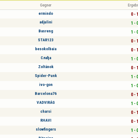
Gegner
Ergeb
ermindo
0 - 
adjulini
1 - 
Basreng
1 - 
STAR123
0 - 
besokolbaia
0 - 
Слађа
1 - 
Zoltánok
0 - 
Spider-Punk
1 - 
ivo-gon
1 - 
Barcelona76
0 - 
VADVIRÁG
1 - 
charsi
0 - 
RHAVI
0 - 
slowfingers
1 - 