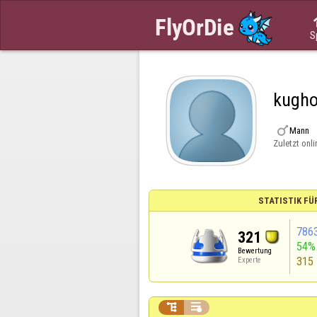
S
kugho

Mann
Zuletzt onli
STATISTIK FÜ
786
321
54%
Bewertung
315
Experte

