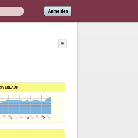
Anmelden
☰
SVERLAUF