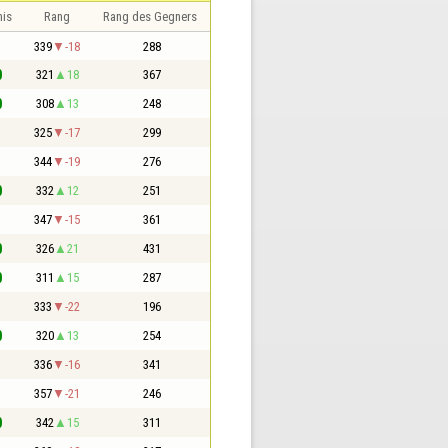
nis
Rang
Rang des Gegners
1
339
-18
288
0
321
18
367
0
308
13
248
1
325
-17
299
1
344
-19
276
0
332
12
251
1
347
-15
361
0
326
21
431
0
311
15
287
1
333
-22
196
0
320
13
254
1
336
-16
341
1
357
-21
246
0
342
15
311