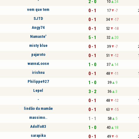
-
2 - 0
10
24
vem que tem
0 - 1
17
-7
SJTD
0 - 1
34
-17
Angy74
0 - 1
52
-18
Namaste'
5 - 1
32
20
misty blue
0 - 1
39
-7
pajaroto
0 - 1
51
-12
wannaLoose
1 - 0
37
14
irishnu
0 - 1
48
-11
Philippe927
1 - 0
39
9
Lepel
3 - 2
36
3
-
0 - 1
48
-12
lindão da mamãe
0 - 1
63
-15
massimo..
1 - 1
58
5
Adolfo83
1 - 0
40
18
sarapika
0 - 1
49
-9