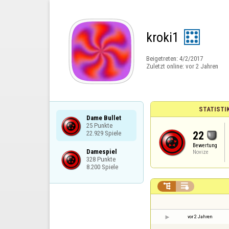
kroki1
Beigetreten:
4/2/2017
Zuletzt online:
vor 2 Jahren
STATISTI
Dame Bullet

25 Punkte

22
22.929 Spiele
Bewertung
Damespiel

Novize
328 Punkte

8.200 Spiele


vor 2 Jahren