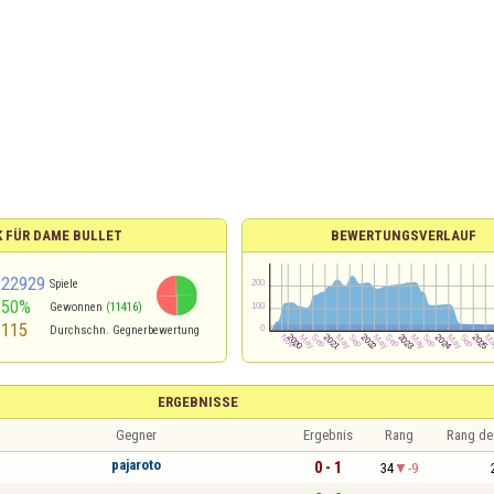
K FÜR DAME BULLET
BEWERTUNGSVERLAUF
22929
Spiele
50%
Gewonnen
(11416)
115
Durchschn. Gegnerbewertung
ERGEBNISSE
Gegner
Ergebnis
Rang
Rang de
pajaroto
0 - 1
34
-9