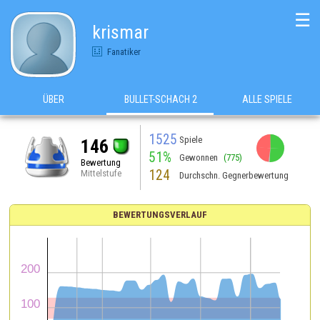
☰
krismar
Fanatiker
ÜBER
BULLET-SCHACH 2
ALLE SPIELE
1525
Spiele
146
51%
Gewonnen
(775)
Bewertung
124
Mittelstufe
Durchschn. Gegnerbewertung
BEWERTUNGSVERLAUF