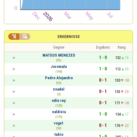


ERGEBNISSE
Gegner
Ergebnis
Rang
MATEUS MENEZES
1 - 0
132
14
(93)
Joromalu
1 - 0
112
20
(198)
Pedro Alejandro
0 - 1
130
-18
(90)
zoadel
0 - 1
153
-23
(0)
odin rey
0 - 1
171
-18
(120)
valdivia
1 - 0
154
17
(170)
roga1
0 - 1
176
-22
(50)
tukio
1 - 0
160
16