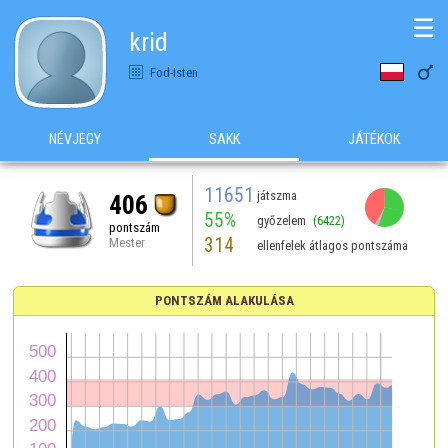
☰
krid

Fod-Isten
NÉVJEGY
SAKK
JÁTÉKOK
11651
játszma
406
55%
győzelem
(6422)
pontszám
314
Mester
ellenfelek átlagos pontszáma
PONTSZÁM ALAKULÁSA