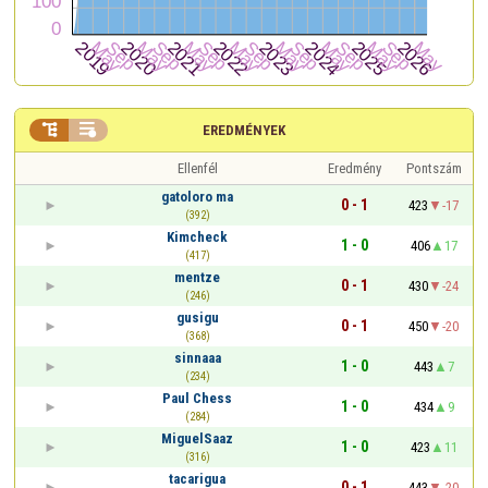


EREDMÉNYEK
Ellenfél
Eredmény
Pontszám
gatoloro ma
0 - 1
423
-17
(392)
Kimcheck
1 - 0
406
17
(417)
mentze
0 - 1
430
-24
(246)
gusigu
0 - 1
450
-20
(368)
sinnaaa
1 - 0
443
7
(234)
Paul Chess
1 - 0
434
9
(284)
MiguelSaaz
1 - 0
423
11
(316)
tacarigua
0 - 1
443
-20