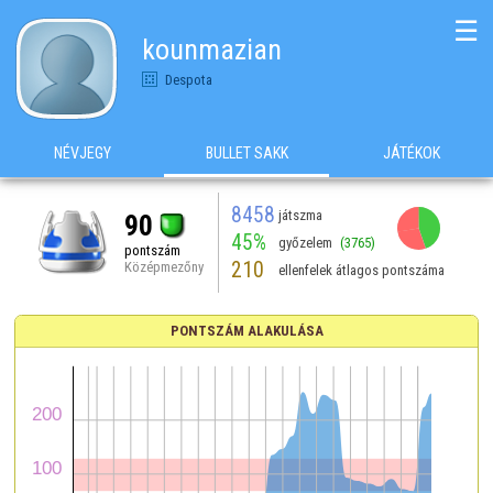
☰
kounmazian
Despota
NÉVJEGY
BULLET SAKK
JÁTÉKOK
8458
játszma
90
45%
győzelem
(3765)
pontszám
210
Középmezőny
ellenfelek átlagos pontszáma
PONTSZÁM ALAKULÁSA