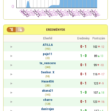


EREDMÉNYEK
Ellenfél
Eredmény
Pontszám
ATILLA
0 - 1
102
-12
(193)
puju11
1 - 0
89
13
(22)
te_vencere
0 - 1
99
-10
(240)
Senhor. X
0 - 1
116
-17
(98)
Hexe456
0 - 1
125
-9
(283)
akana21
1 - 0
107
18
(145)
charro
0 - 1
123
-16
(128)
danirojas
1 - 0
117
6