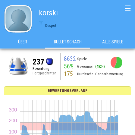
☰
korski
Despot
ÜBER
BULLET-SCHACH
ALLE SPIELE
8632
Spiele
237
56%
Gewonnen
(4824)
Bewertung
175
Fortgeschritten
Durchschn. Gegnerbewertung
BEWERTUNGSVERLAUF