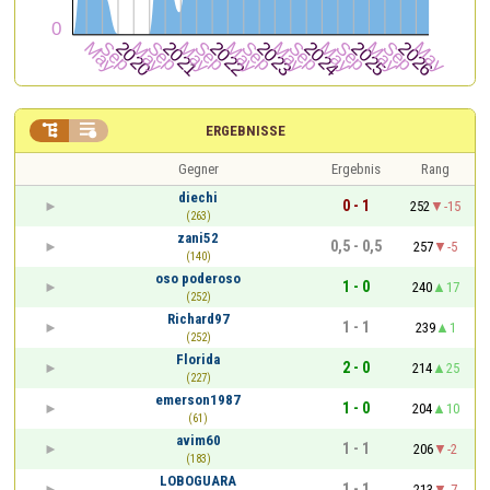


ERGEBNISSE
Gegner
Ergebnis
Rang
diechi
0 - 1
252
-15
(263)
zani52
0,5 - 0,5
257
-5
(140)
oso poderoso
1 - 0
240
17
(252)
Richard97
1 - 1
239
1
(252)
Florida
2 - 0
214
25
(227)
emerson1987
1 - 0
204
10
(61)
avim60
1 - 1
206
-2
(183)
LOBOGUARA
1 - 1
213
-7