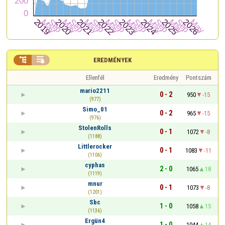


EREDMÉNYEK
Ellenfél
Eredmény
Pontszám
mario2211
0 - 2
950
-15
(977)
Simo_01
0 - 2
965
-15
(976)
StolenRolls
0 - 1
1072
-8
(1188)
Littlerocker
0 - 1
1083
-11
(1106)
cyphas
2 - 0
1065
18
(1119)
mnur
0 - 1
1073
-8
(1201)
Sbc
1 - 0
1058
15
(1136)
Ergün4
1 - 0
1044
14