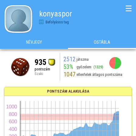
☰
konyaspor
Befolyásos tag
NÉVJEGY
OSTÁBLA
2512
játszma
935
53%
győzelem
(1329)
pontszám
1047
Szaki
ellenfelek átlagos pontszáma
PONTSZÁM ALAKULÁSA