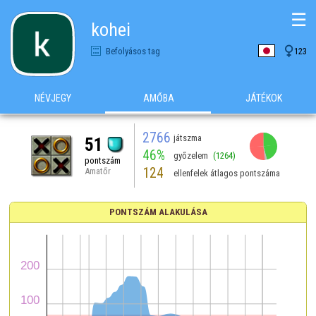
☰
kohei

Befolyásos tag
123
NÉVJEGY
AMŐBA
JÁTÉKOK
2766
játszma
51
46%
győzelem
(1264)
pontszám
124
Amatőr
ellenfelek átlagos pontszáma
PONTSZÁM ALAKULÁSA