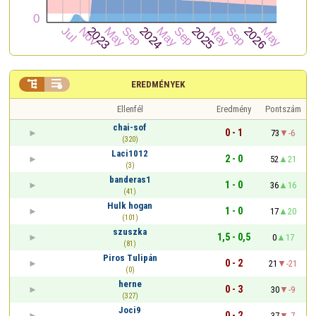


EREDMÉNYEK
Ellenfél
Eredmény
Pontszám
chai-sof
0 - 1
73
-6
(320)
Laci1012
2 - 0
52
21
(3)
banderas1
1 - 0
36
16
(41)
Hulk hogan
1 - 0
17
20
(101)
szuszka
1,5 - 0,5
0
17
(81)
Piros Tulipán
0 - 2
21
-21
(0)
herne
0 - 3
30
-9
(327)
Joci9
0 - 2
37
-7