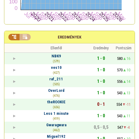


EREDMÉNYEK
Ellenfél
Eredmény
Pontszám
NBK9
1 - 0
580
16
(579)
ves10
1 - 0
570
10
(427)
raf_211
1 - 0
556
14
(505)
OverLord
1 - 0
543
13
(476)
theROOKIE
0 - 1
554
-11
(656)
Less 1 minute
1 - 0
543
11
(419)
Gwaragwara
0,5 - 0,5
547
-4
(462)
Miguel192
1 - 0
537
10