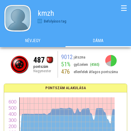
☰
kmzh
Befolyásos tag
NÉVJEGY
DÁMA
9012
játszma
487
51%
győzelem
(4565)
pontszám
476
Nagymester
ellenfelek átlagos pontszáma
PONTSZÁM ALAKULÁSA