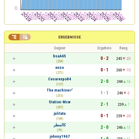


ERGEBNISSE
Gegner
Ergebnis
Rang
bsaA65
0 - 2
245
-23
(254)
enzo
0 - 1
260
-15
(271)
Cesarexpo84
2 - 0
244
16
(127)
The machine✅
1 - 1
246
-2
(213)
Station-Mcw
2 - 1
239
7
(207)
julitata
0 - 1
259
-20
(169)
كالمطر
2 - 0
246
13
(79)
johnny1967
1 - 0
235
11