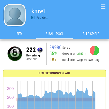
☰
kmw1
Fod-Gott
ÜBER
8-BALL POOL
ALLE SPIELE
39980
Spiele
222
55%
Gewonnen
(21871)
Bewertung
187
Amateur
Durchschn. Gegnerbewertung
BEWERTUNGSVERLAUF