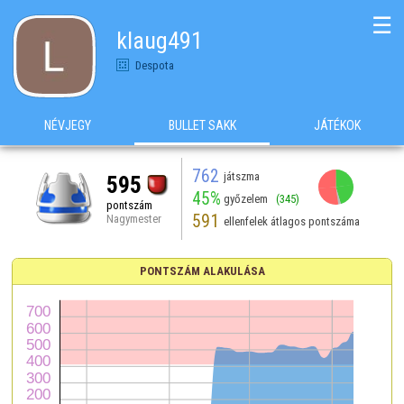
☰
klaug491
Despota
NÉVJEGY
BULLET SAKK
JÁTÉKOK
762
játszma
595
45%
győzelem
(345)
pontszám
591
Nagymester
ellenfelek átlagos pontszáma
PONTSZÁM ALAKULÁSA