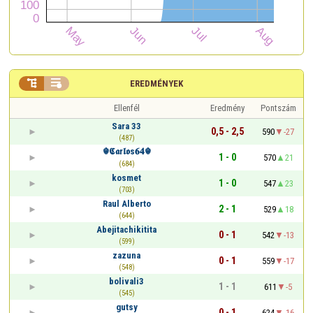


EREDMÉNYEK
Ellenfél
Eredmény
Pontszám
Sara 33
0,5 - 2,5
590
-27
(487)
☬𝕮𝖆r𝖑𝖔s𝟔𝟒☬
1 - 0
570
21
(684)
kosmet
1 - 0
547
23
(703)
Raul Alberto
2 - 1
529
18
(644)
Abejitachikitita
0 - 1
542
-13
(599)
zazuna
0 - 1
559
-17
(548)
bolivali3
1 - 1
611
-5
(545)
gutsy
0 - 1
624
-16