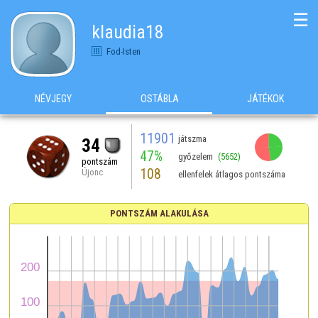
☰
klaudia18
Fod-Isten
NÉVJEGY
OSTÁBLA
JÁTÉKOK
11901
játszma
34
47%
győzelem
(5652)
pontszám
108
Újonc
ellenfelek átlagos pontszáma
PONTSZÁM ALAKULÁSA