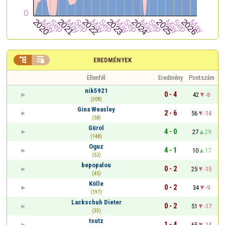


EREDMÉNYEK
Ellenfél
Eredmény
Pontszám
nik5921
0 - 4
42
-8
(308)
Gina Weasley
2 - 6
56
-14
(58)
Gürol
4 - 0
27
29
(148)
Oguz
4 - 1
10
17
(52)
bepopalou
0 - 2
25
-15
(45)
Kölle
0 - 2
34
-9
(197)
Lackschuh Dieter
0 - 2
51
-17
(33)
tsutz
1 - 4
65
-14