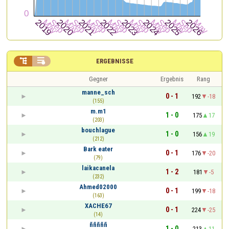


ERGEBNISSE
Gegner
Ergebnis
Rang
manne_sch
0 - 1
192
-18
(155)
m.m1
1 - 0
175
17
(203)
bouchlague
1 - 0
156
19
(212)
Bark eater
0 - 1
176
-20
(79)
laikacanela
1 - 2
181
-5
(232)
Ahmed02000
0 - 1
199
-18
(163)
XACHE67
0 - 1
224
-25
(14)
ñññññ
1 - 0
213
11