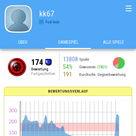
☰
kk67
Fod-Gott
ÜBER
DAMESPIEL
ALLE SPIELE
13808
Spiele
174
54%
Gewonnen
(7421)
Bewertung
191
Fortgeschritten
Durchschn. Gegnerbewertung
BEWERTUNGSVERLAUF