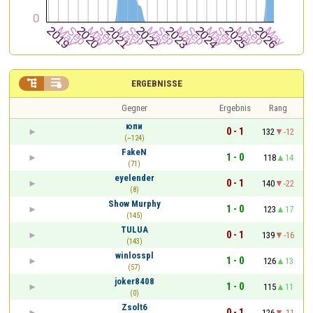


ERGEBNISSE
Gegner
Ergebnis
Rang
юпи
0 - 1
132
-12
(~124)
FakeN
1 - 0
118
14
(71)
eyelender
0 - 1
140
-22
(8)
Show Murphy
1 - 0
123
17
(145)
TULUA
0 - 1
139
-16
(143)
winlosspl
1 - 0
126
13
(57)
joker8408
1 - 0
115
11
(0)
Zsolt6
0 - 1
126
-11