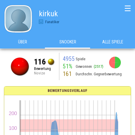
☰
kirkuk
Fanatiker
ÜBER
SNOOKER
ALLE SPIELE
4955
Spiele
116
51%
Gewonnen
(2517)
Bewertung
161
Novize
Durchschn. Gegnerbewertung
BEWERTUNGSVERLAUF