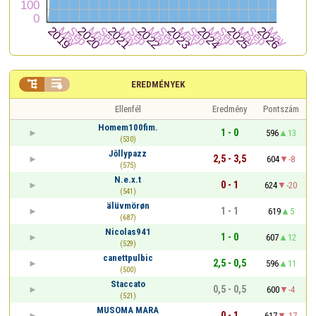


EREDMÉNYEK
Ellenfél
Eredmény
Pontszám
Homem100fim.
1 - 0
596
13
(530)
Jōllypazz
2,5 - 3,5
604
-8
(575)
N.e.x.t
0 - 1
624
-20
(541)
älüvmörøn
1 - 1
619
5
(687)
Nicolas941
1 - 0
607
12
(529)
canettpulbic
2,5 - 0,5
596
11
(500)
Staccato
0,5 - 0,5
600
-4
(521)
MUSOMA MARA
0 - 1
617
-17