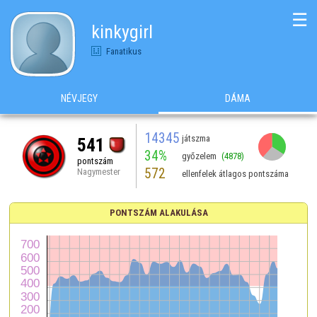
☰
kinkygirl
Fanatikus
NÉVJEGY
DÁMA
14345
játszma
541
34%
győzelem
(4878)
pontszám
572
Nagymester
ellenfelek átlagos pontszáma
PONTSZÁM ALAKULÁSA