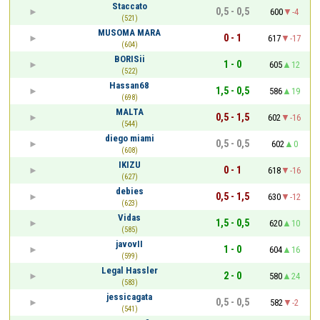
Staccato
0,5 - 0,5
600
-4
(521)
MUSOMA MARA
0 - 1
617
-17
(604)
BORISii
1 - 0
605
12
(522)
Hassan68
1,5 - 0,5
586
19
(698)
MALTA
0,5 - 1,5
602
-16
(544)
diego miami
0,5 - 0,5
602
0
(608)
IKIZU
0 - 1
618
-16
(627)
debies
0,5 - 1,5
630
-12
(623)
Vidas
1,5 - 0,5
620
10
(585)
javovII
1 - 0
604
16
(599)
Legal Hassler
2 - 0
580
24
(583)
jessicagata
0,5 - 0,5
582
-2
(541)