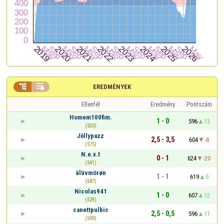


EREDMÉNYEK
Ellenfél
Eredmény
Pontszám
Homem100fim.
1 - 0
596
13
(530)
Jōllypazz
2,5 - 3,5
604
-8
(575)
N.e.x.t
0 - 1
624
-20
(541)
älüvmörøn
1 - 1
619
5
(687)
Nicolas941
1 - 0
607
12
(529)
canettpulbic
2,5 - 0,5
596
11
(500)