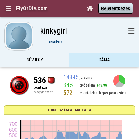
FlyOrDie.com


Bejelentkezés
kinkygirl
☰
Fanatikus
NÉVJEGY
DÁMA
14345
játszma
536
34%
győzelem
(4878)
pontszám
572
Nagymester
ellenfelek átlagos pontszáma
PONTSZÁM ALAKULÁSA