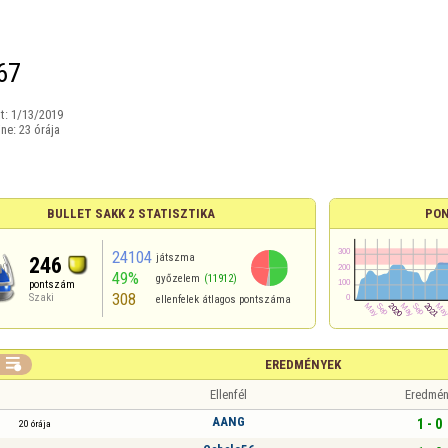
67
t:
1/13/2019
ine:
23 órája
BULLET SAKK 2 STATISZTIKA
PON
24104
játszma
246
49%
győzelem
(11912)
pontszám
308
Szaki
ellenfelek átlagos pontszáma

EREDMÉNYEK
Ellenfél
Eredmén
AANG
1 - 0
20 órája