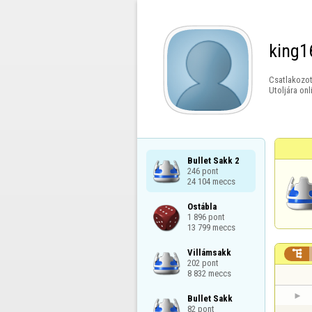
king1
Csatlakozot
Utoljára onl
Bullet Sakk 2

246 pont

24 104 meccs
Ostábla

1 896 pont

13 799 meccs
Villámsakk


202 pont

8 832 meccs
Bullet Sakk

82 pont
