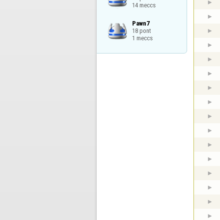
14 meccs
Pawn7

18 pont

1 meccs