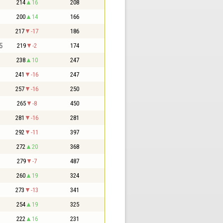
214
16
208
200
14
166
217
-17
186
5
219
-2
174
238
10
247
241
-16
247
257
-16
250
265
-8
450
281
-16
281
292
-11
397
272
20
368
279
-7
487
260
19
324
273
-13
341
254
19
325
222
16
231