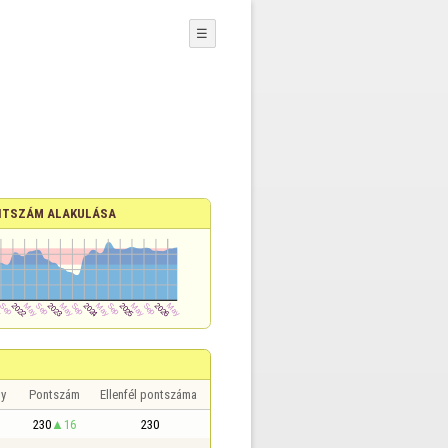
☰
TSZÁM ALAKULÁSA
y
Pontszám
Ellenfél pontszáma
230
16
230