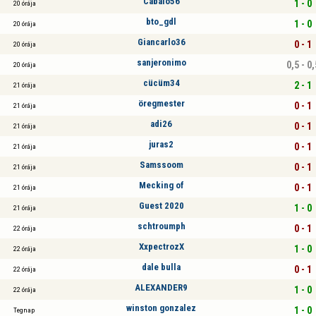
Cabalo56
1 - 0
20 órája
bto_gdl
1 - 0
20 órája
Giancarlo36
0 - 1
20 órája
sanjeronimo
0,5 - 0,
20 órája
cücüm34
2 - 1
21 órája
öregmester
0 - 1
21 órája
adi26
0 - 1
21 órája
juras2
0 - 1
21 órája
Samssoom
0 - 1
21 órája
Mecking of
0 - 1
21 órája
Guest 2020
1 - 0
21 órája
schtroumph
0 - 1
22 órája
XxpectrozX
1 - 0
22 órája
dale bulla
0 - 1
22 órája
ALEXANDER9
1 - 0
22 órája
winston gonzalez
1 - 0
Tegnap