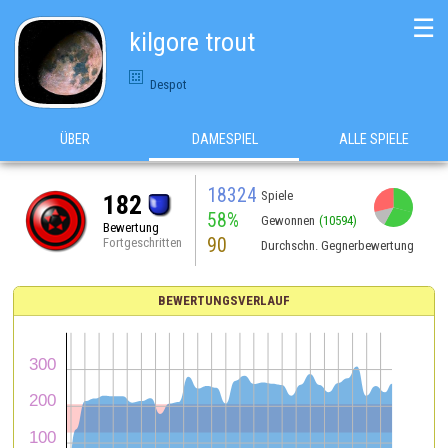
☰
kilgore trout
Despot
ÜBER
DAMESPIEL
ALLE SPIELE
18324
Spiele
182
58%
Gewonnen
(10594)
Bewertung
90
Fortgeschritten
Durchschn. Gegnerbewertung
BEWERTUNGSVERLAUF