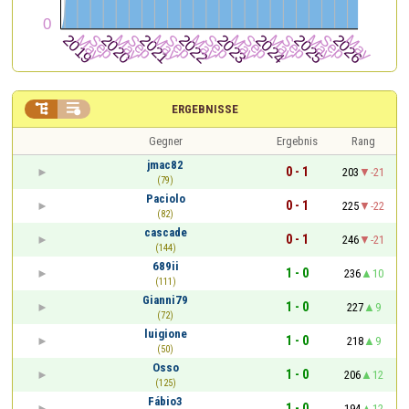


ERGEBNISSE
Gegner
Ergebnis
Rang
jmac82
0 - 1
203
-21
(79)
Paciolo
0 - 1
225
-22
(82)
cascade
0 - 1
246
-21
(144)
689ii
1 - 0
236
10
(111)
Gianni79
1 - 0
227
9
(72)
luigione
1 - 0
218
9
(50)
Osso
1 - 0
206
12
(125)
Fábio3
1 - 0
194
12