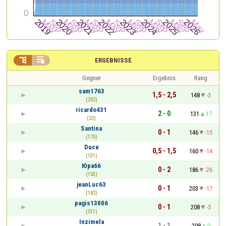


ERGEBNISSE
Gegner
Ergebnis
Rang
sam1763
1,5 - 2,5
148
-3
(202)
ricardo431
2 - 0
131
17
(22)
Santina
0 - 1
146
-15
(175)
Duce
0,5 - 1,5
160
-14
(131)
Юра66
0 - 2
186
-26
(153)
jeanLuc63
0 - 1
203
-17
(182)
pagis13006
0 - 1
208
-5
(511)
Inzimela
1 - 1
208
0