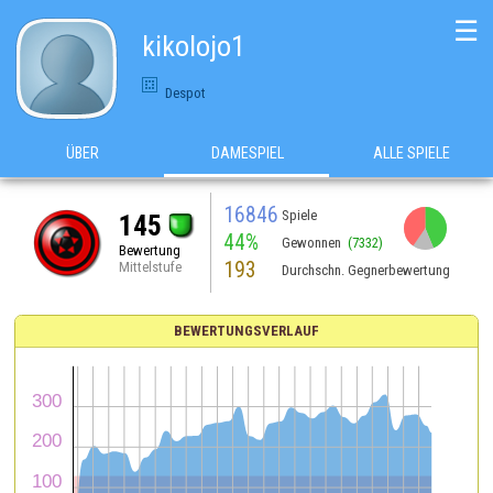
☰
kikolojo1
Despot
ÜBER
DAMESPIEL
ALLE SPIELE
16846
Spiele
145
44%
Gewonnen
(7332)
Bewertung
193
Mittelstufe
Durchschn. Gegnerbewertung
BEWERTUNGSVERLAUF