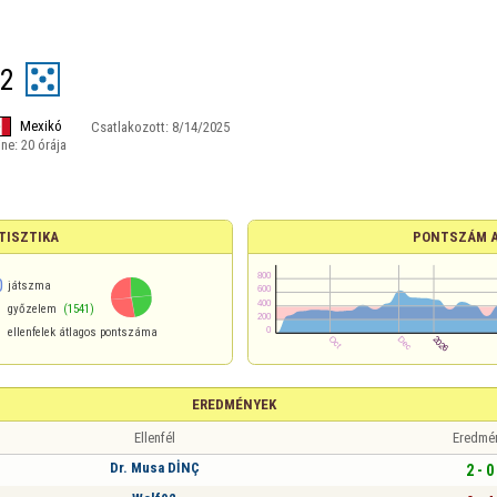
22
Mexikó
Csatlakozott:
8/14/2025
ine:
20 órája
TISZTIKA
PONTSZÁM 
0
játszma
győzelem
(1541)
ellenfelek átlagos pontszáma
EREDMÉNYEK
Ellenfél
Eredmé
Dr. Musa DİNÇ
2 - 0