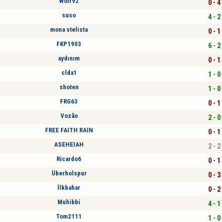
Wolf92
0 - 4
suso
4 - 2
mona stelista
0 - 1
FKP1903
6 - 2
aydınım
0 - 1
clda1
1 - 0
shoten
1 - 0
FRG63
0 - 1
Vozão
2 - 0
FREE FAITH RAIN
0 - 1
ASEHEIAH
2 - 2
Ricardo6
0 - 1
Überholspur
0 - 3
İlkbahar
0 - 2
Muhibbi
4 - 1
Tom2111
1 - 0