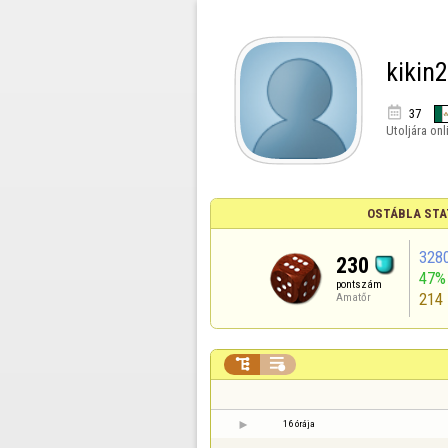
kikin

37
Utoljára onl
OSTÁBLA STA
328
230
47%
pontszám
214
Amatőr


16 órája