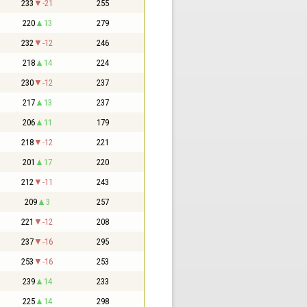
233
-21
255
220
13
279
232
-12
246
218
14
224
230
-12
237
217
13
237
206
11
179
218
-12
221
201
17
220
212
-11
243
209
3
257
221
-12
208
237
-16
295
253
-16
253
239
14
233
225
14
298