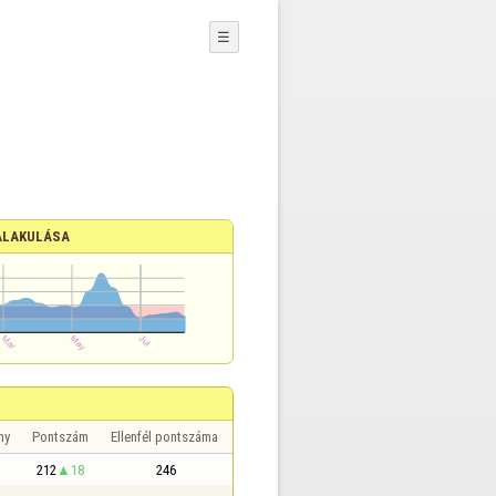
☰
ALAKULÁSA
ny
Pontszám
Ellenfél pontszáma
212
18
246