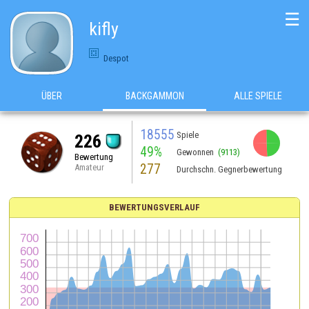
☰
kifly
Despot
ÜBER
BACKGAMMON
ALLE SPIELE
18555
Spiele
226
49%
Gewonnen
(9113)
Bewertung
277
Amateur
Durchschn. Gegnerbewertung
BEWERTUNGSVERLAUF