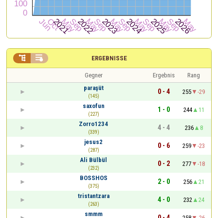


ERGEBNISSE
Gegner
Ergebnis
Rang
paraşüt
0 - 4
255
-29
(145)
saxofun
1 - 0
244
11
(227)
Zorro1234
4 - 4
236
8
(339)
jesus2
0 - 6
259
-23
(287)
Ali Bülbül
0 - 2
277
-18
(232)
BOSSHOS
2 - 0
256
21
(375)
tristantzara
4 - 0
232
24
(263)
smmm
0 - 4
258
-26