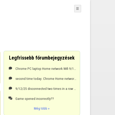
☰
Legfrissebb fórumbejegyzések
Chrome PC laptop Home network Wifi 9/14/25 2:58 EST 4th or 5th time today

second time today. Chrome Home network wi-fi 9/14/25 11:10 Eastern standard time

9/12/25 disconnected two times in a row around 3:19 and 3:20 pm, EST. Chrome Laptop Wifi, home n

Game opened incorrectly??

Még több »