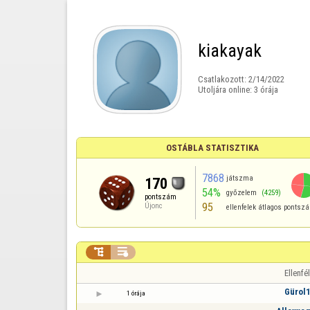
kiakayak
Csatlakozott:
2/14/2022
Utoljára online:
3 órája
OSTÁBLA STATISZTIKA
7868
játszma
170
54%
győzelem
(4259)
pontszám
95
Újonc
ellenfelek átlagos pontsz


Ellenfél
Gürol
1 órája