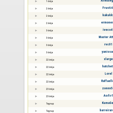
Allexxeg
1 órája
Frusti4
2 órája
kakukkf
2 órája
ermone
2 órája
iveco4
3 órája
Master At
3 órája
rvc01
3 órája
yaniss
3 órája
xlarge
22 órája
hatchet
22 órája
Lorel
22 órája
Raffaell
22 órája
zonnn5
23 órája
Asıfır
23 órája
KumaG
Tegnap
barreirar
Tegnap