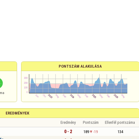
PONTSZÁM ALAKULÁSA
áma
EREDMÉNYEK
Eredmény
Pontszám
Ellenfél pontszáma
1
0 - 2
189
-19
134