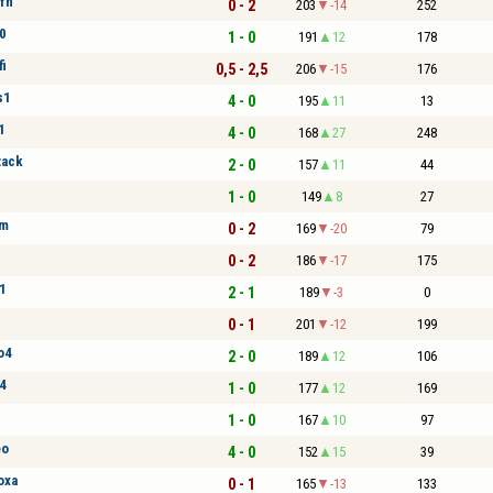
fn
0 - 2
203
-14
252
0
1 - 0
191
12
178
i
0,5 - 2,5
206
-15
176
s1
4 - 0
195
11
13
1
4 - 0
168
27
248
tack
2 - 0
157
11
44
1 - 0
149
8
27
am
0 - 2
169
-20
79
0 - 2
186
-17
175
1
2 - 1
189
-3
0
0 - 1
201
-12
199
o4
2 - 0
189
12
106
4
1 - 0
177
12
169
1
1 - 0
167
10
97
eo
4 - 0
152
15
39
oxa
0 - 1
165
-13
133