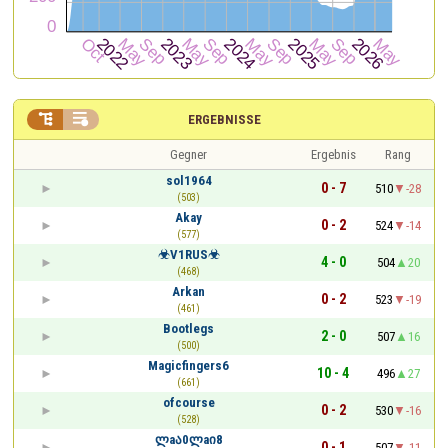


ERGEBNISSE
Gegner
Ergebnis
Rang
sol1964
0 - 7
510
-28
(503)
Akay
0 - 2
524
-14
(577)
☣V1RUS☣
4 - 0
504
20
(468)
Arkan
0 - 2
523
-19
(461)
Bootlegs
2 - 0
507
16
(500)
Magicfingers6
10 - 4
496
27
(661)
ofcourse
0 - 2
530
-16
(528)
ლaა0ლaი8
0 - 1
507
-11