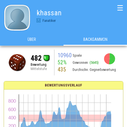
☰
khassan
Fanatiker
ÜBER
BACKGAMMON
10960
Spiele
482
52%
Gewonnen
(5645)
Bewertung
435
Mittelstufe
Durchschn. Gegnerbewertung
BEWERTUNGSVERLAUF