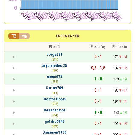


EREDMÉNYEK
Ellenfél
Eredmény
Pontszám
Jorge281
0 - 1
170
-14
(211)
arquimedes 25
0,5 - 1,5
182
-12
(189)
memi673
1 - 0
163
19
(236)
Carlos709
0 - 1
180
-17
(164)
Doctor Doom
0 - 1
191
-11
(297)
Depenapatos
1 - 0
173
18
(224)
gofabo6942
0 - 1
192
-19
(123)
Jameson1979
0 - 1
203
-11