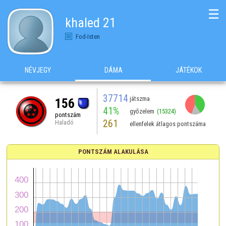
☰
khaled 21
Fod-Isten
NÉVJEGY
DÁMA
JÁTÉKOK
37714
játszma
156
41%
győzelem
(15324)
pontszám
261
Haladó
ellenfelek átlagos pontszáma
PONTSZÁM ALAKULÁSA