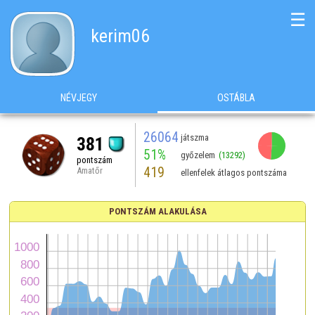
☰
kerim06
NÉVJEGY
OSTÁBLA
26064
játszma
381
51%
győzelem
(13292)
pontszám
419
Amatőr
ellenfelek átlagos pontszáma
PONTSZÁM ALAKULÁSA