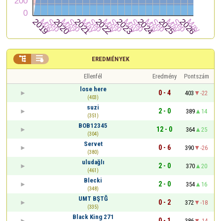


EREDMÉNYEK
Ellenfél
Eredmény
Pontszám
lose here
0 - 4
403
-22
(403)
suzi
2 - 0
389
14
(351)
BOB12345
12 - 0
364
25
(304)
Servet
0 - 6
390
-26
(380)
uludağlı
2 - 0
370
20
(461)
Blecki
2 - 0
354
16
(348)
UMT BŞTĞ
0 - 2
372
-18
(335)
Black King 271
0 - 1
386
-14