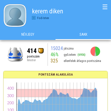
☰
kerem diken
Fod-Isten
NÉVJEGY
SAKK
15024
játszma
414
46%
győzelem
(6956)
pontszám
325
Mester
ellenfelek átlagos pontszáma
PONTSZÁM ALAKULÁSA