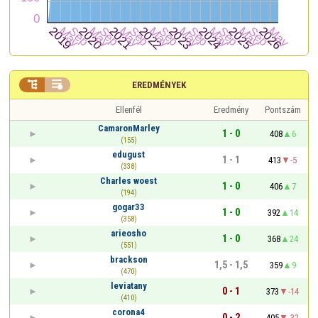


EREDMÉNYEK
Ellenfél
Eredmény
Pontszám
CamaronMarley
1 - 0
408
6
(155)
edugust
1 - 1
413
-5
(338)
Charles woest
1 - 0
406
7
(194)
gogar33
1 - 0
392
14
(358)
arieosho
1 - 0
368
24
(551)
brackson
1,5 - 1,5
359
9
(470)
leviatany
0 - 1
373
-14
(410)
corona4
0 - 2
405
-32