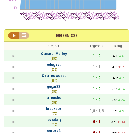


ERGEBNISSE
Gegner
Ergebnis
Rang
CamaronMarley
1 - 0
408
6
(155)
edugust
1 - 1
413
-5
(338)
Charles woest
1 - 0
406
7
(194)
gogar33
1 - 0
392
14
(358)
arieosho
1 - 0
368
24
(551)
brackson
1,5 - 1,5
359
9
(470)
leviatany
0 - 1
373
-14
(410)
corona4
0 - 2
405
-32