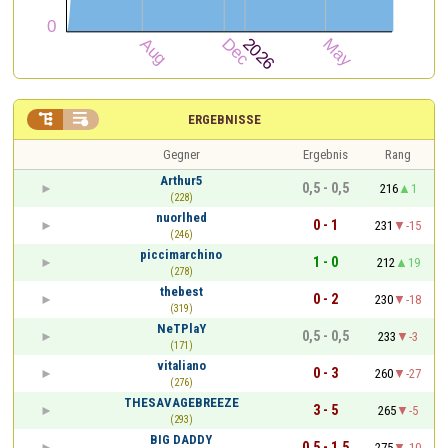


ERGEBNISSE
Gegner
Ergebnis
Rang
Arthur5
0,5 - 0,5
216
1
(228)
nuorlhed
0 - 1
231
-15
(246)
piccimarchino
1 - 0
212
19
(278)
thebest
0 - 2
230
-18
(319)
NeTPlaY
0,5 - 0,5
233
-3
(171)
vitaliano
0 - 3
260
-27
(276)
THESAVAGEBREEZE
3 - 5
265
-5
(293)
BIG DADDY
0,5 - 1,5
275
-10