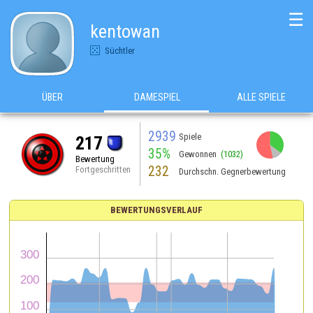
☰
kentowan
Süchtler
ÜBER
DAMESPIEL
ALLE SPIELE
2939
Spiele
217
35%
Gewonnen
(1032)
Bewertung
232
Fortgeschritten
Durchschn. Gegnerbewertung
BEWERTUNGSVERLAUF