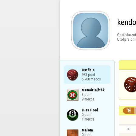
kend
Csatlakozot
Utoljára onl
Ostábla

983 pont

5 700 meccs
Memóriajáték

3 pont

9 meccs
8-as Pool


0 pont

1 meccs
Malom

0 pont
