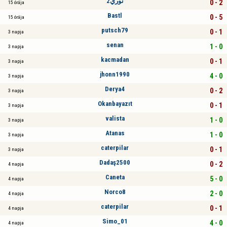
نوري2
0 - 2
15 órája
Bastl
0 - 5
15 órája
putsch79
0 - 1
3 napja
senan
1 - 0
3 napja
kacmadan
0 - 1
3 napja
jhonn1990
4 - 0
3 napja
Derya4
0 - 2
3 napja
Okanbayazıt
0 - 1
3 napja
valista
1 - 0
3 napja
Atanas
1 - 0
3 napja
caterpilar
0 - 1
3 napja
Dadaş2500
0 - 2
4 napja
Caneta
5 - 0
4 napja
Norco8
2 - 0
4 napja
caterpilar
0 - 1
4 napja
Simo_01
4 - 0
4 napja