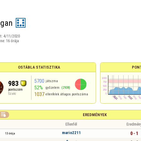
ogan
t:
4/11/2020
ine:
16 órája
OSTÁBLA STATISZTIKA
PON
5700
játszma
983
52%
győzelem
(2938)
pontszám
1037
Szaki
ellenfelek átlagos pontszáma

EREDMÉNYEK
Ellenfél
Eredmén
mario2211
0 - 1
13 órája