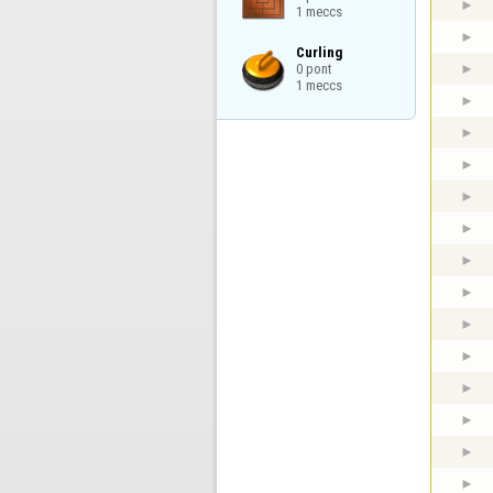
1 meccs
Curling

0 pont

1 meccs