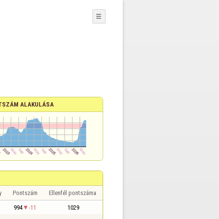
☰
TSZÁM ALAKULÁSA
y
Pontszám
Ellenfél pontszáma
994
-11
1029