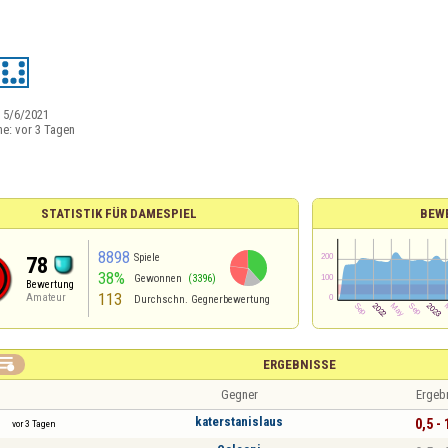
:
5/6/2021
ne:
vor 3 Tagen
STATISTIK FÜR DAMESPIEL
BEW
8898
Spiele
78
38%
Gewonnen
(3396)
Bewertung
113
Amateur
Durchschn. Gegnerbewertung

ERGEBNISSE
Gegner
Ergeb
katerstanislaus
0,5 - 
vor 3 Tagen