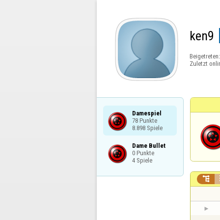
ken9
Beigetreten
Zuletzt onli
Damespiel

78 Punkte

8.898 Spiele
Dame Bullet

0 Punkte

4 Spiele
