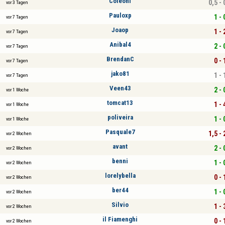
Coleoni
0,5 - 
vor 3 Tagen
Pauloxp
1 - 
vor 7 Tagen
Joaop
1 - 
vor 7 Tagen
Anibal4
2 - 
vor 7 Tagen
BrendanC
0 - 
vor 7 Tagen
jako81
1 - 
vor 7 Tagen
Veen43
2 - 
vor 1 Woche
tomcat13
1 - 
vor 1 Woche
poliveira
1 - 
vor 1 Woche
Pasquale7
1,5 - 
vor 2 Wochen
avant
2 - 
vor 2 Wochen
benni
1 - 
vor 2 Wochen
lorelybella
0 - 
vor 2 Wochen
ber44
1 - 
vor 2 Wochen
Silvio
1 - 
vor 2 Wochen
il Fiamenghi
0 - 
vor 2 Wochen