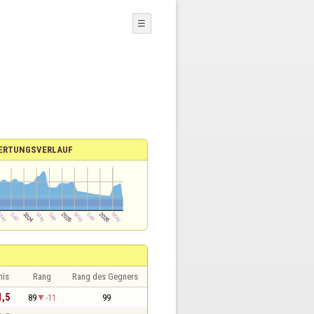
☰
ERTUNGSVERLAUF
nis
Rang
Rang des Gegners
1,5
89
-11
99