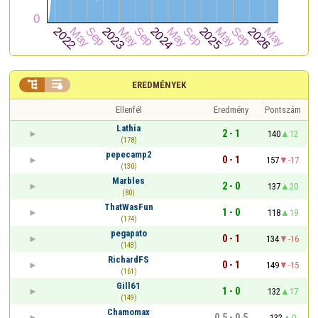


EREDMÉNYEK
Ellenfél
Eredmény
Pontszám
Lathia
2 - 1
140
12
(178)
pepecamp2
0 - 1
157
-17
(130)
Marbles
2 - 0
137
20
(80)
ThatWasFun
1 - 0
118
19
(174)
pegapato
0 - 1
134
-16
(143)
RichardFS
0 - 1
149
-15
(161)
Gill61
1 - 0
132
17
(149)
Chamomax
0,5 - 0,5
132
0