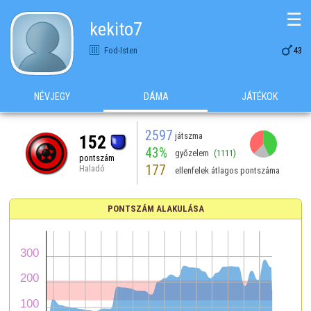
☰
kekito7

Fod-Isten
43
NÉVJEGY
DÁMA
JÁTÉKOK
2597
játszma
152
43%
győzelem
(1111)
pontszám
177
Haladó
ellenfelek átlagos pontszáma
PONTSZÁM ALAKULÁSA