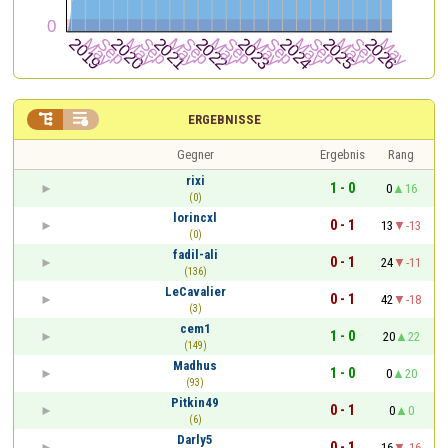


ERGEBNISSE
Gegner
Ergebnis
Rang
rixi
1 - 0
0
16
(0)
lorincxl
0 - 1
13
-13
(0)
fadil-ali
0 - 1
24
-11
(136)
LeCavalier
0 - 1
42
-18
(3)
cem1
1 - 0
20
22
(149)
Madhus
1 - 0
0
20
(93)
Pitkin49
0 - 1
0
0
(6)
Darly5
0 - 1
16
-16