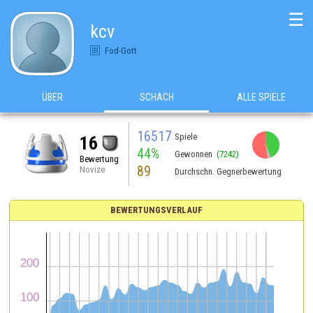
☰
kcv
Fod-Gott
ÜBER
SCHACH
ALLE SPIELE
16517
Spiele
16
44%
Gewonnen
(7242)
Bewertung
89
Novize
Durchschn. Gegnerbewertung
BEWERTUNGSVERLAUF