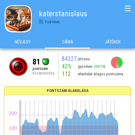
☰
katerstanislaus
Fod-Isten
NÉVJEGY
DÁMA
JÁTÉKOK
84327
játszma
81
42%
győzelem
(35115)
pontszám
112
Középmezőny
ellenfelek átlagos pontszáma
PONTSZÁM ALAKULÁSA