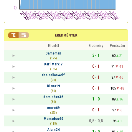


EREDMÉNYEK
Ellenfél
Eredmény
Pontszám
Dameman
3 - 1
60
21
(125)
Karl Marx 7
0 - 1
71
-11
(185)
theindianwolf
0 - 1
87
-16
(90)
Diana19
0 - 1
105
-18
(56)
dominher36
1 - 0
89
16
(80)
moro69
0 - 1
97
-8
(293)
Mamadou60
0,5 - 0,5
96
1
(115)
Alain24
1 - 0
81
15