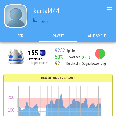
☰
kartal444
Despot
ÜBER
PAWN7
ALLE SPIELE
9252
Spiele
155
50%
Gewonnen
(4630)
Bewertung
92
Fortgeschritten
Durchschn. Gegnerbewertung
BEWERTUNGSVERLAUF