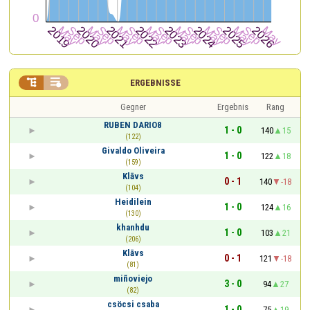


ERGEBNISSE
Gegner
Ergebnis
Rang
RUBEN DARIO8
1 - 0
140
15
(122)
Givaldo Oliveira
1 - 0
122
18
(159)
Klāvs
0 - 1
140
-18
(104)
Heidilein
1 - 0
124
16
(130)
khanhdu
1 - 0
103
21
(206)
Klāvs
0 - 1
121
-18
(81)
miñoviejo
3 - 0
94
27
(82)
csöcsi csaba
1 - 0
75
19