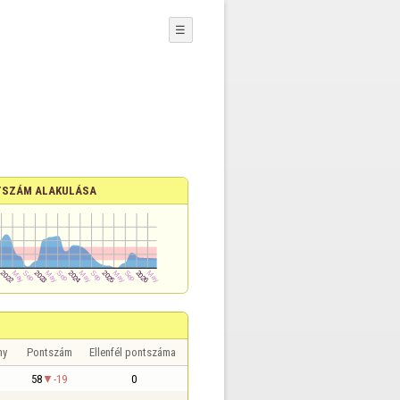
☰
SZÁM ALAKULÁSA
ny
Pontszám
Ellenfél pontszáma
58
-19
0