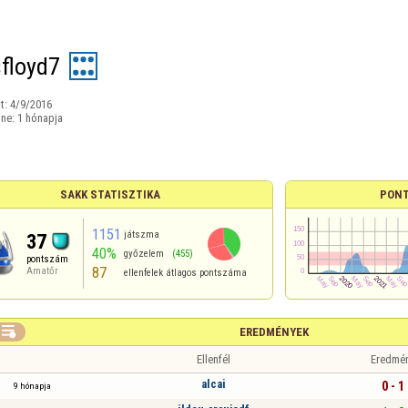
sfloyd7
t:
4/9/2016
ine:
1 hónapja
SAKK STATISZTIKA
PONT
1151
játszma
37
40%
győzelem
(455)
pontszám
87
Amatőr
ellenfelek átlagos pontszáma

EREDMÉNYEK
Ellenfél
Eredmé
alcai
0 - 1
9 hónapja