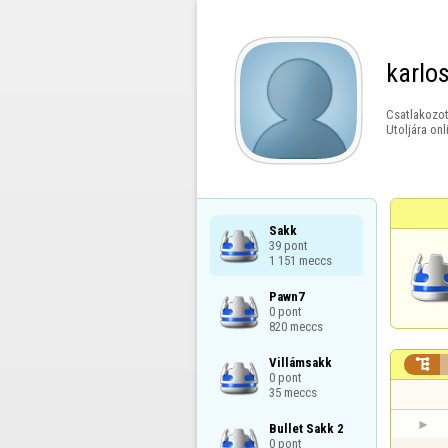
karlo
Csatlakozot
Utoljára onl
Sakk

39 pont

1 151 meccs
Pawn7

0 pont

820 meccs
Villámsakk


0 pont

35 meccs
Bullet Sakk 2

0 pont
