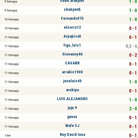
ildeu.araujodf
1 - 0
9 hónapja
chukymtb
1 - 0
9 hónapja
Fernando975
1 - 0
10 hónapja
elzorro12
0 - 1
10 hónapja
Arpajirca5
0 - 1
11 hónapja
liga_luis1
0,5 - 0
11 hónapja
Giovanny46
0 - 2
11 hónapja
CAVABR
0 - 1
11 hónapja
arrakis1900
0 - 1
11 hónapja
joseluis40
1 - 0
11 hónapja
arukipa
0 - 1
11 hónapja
LUIS ALEJANDRO
1 - 0
11 hónapja
juju 9
3 - 0
11 hónapja
gavas
0 - 1
11 hónapja
Mafe CJ
0 - 1
11 hónapja
Rey David luna
0 - 1
1 éve