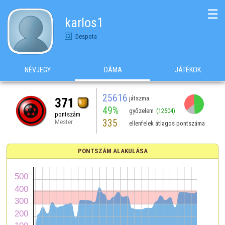
☰
karlos1
Despota
NÉVJEGY
DÁMA
JÁTÉKOK
25616
játszma
371
49%
győzelem
(12504)
pontszám
335
Mester
ellenfelek átlagos pontszáma
PONTSZÁM ALAKULÁSA