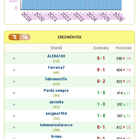


EREDMÉNYEK
Ellenfél
Eredmény
Pontszám
ALEXA100
0 - 1
390
-19
(324)
Ferreira7
0 - 1
404
-14
(449)
fabiomurillo
0 - 2
425
-21
(474)
Perdo sempre
1 - 0
414
11
(290)
azrouha
1 - 0
397
17
(415)
enigma1956
1 - 0
387
10
(262)
tommasinolarocca
0 - 1
412
-25
(204)
bruwa
0 - 1
434
-22