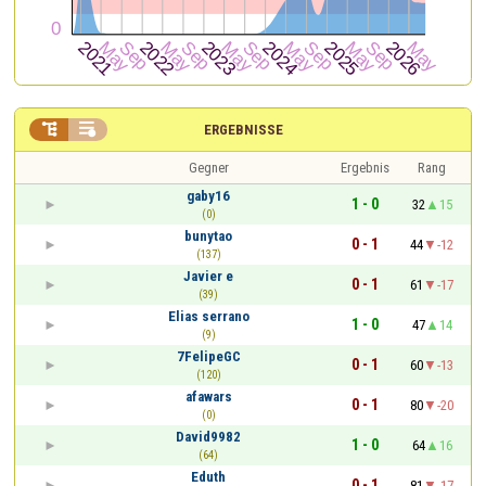


ERGEBNISSE
Gegner
Ergebnis
Rang
gaby16
1 - 0
32
15
(0)
bunytao
0 - 1
44
-12
(137)
Javier e
0 - 1
61
-17
(39)
Elias serrano
1 - 0
47
14
(9)
7FelipeGC
0 - 1
60
-13
(120)
afawars
0 - 1
80
-20
(0)
David9982
1 - 0
64
16
(64)
Eduth
0 - 1
81
-17