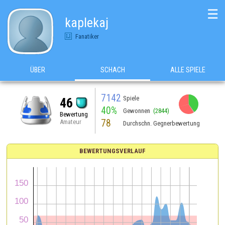
☰
kaplekaj
Fanatiker
ÜBER
SCHACH
ALLE SPIELE
7142
Spiele
46
40%
Gewonnen
(2844)
Bewertung
78
Amateur
Durchschn. Gegnerbewertung
BEWERTUNGSVERLAUF