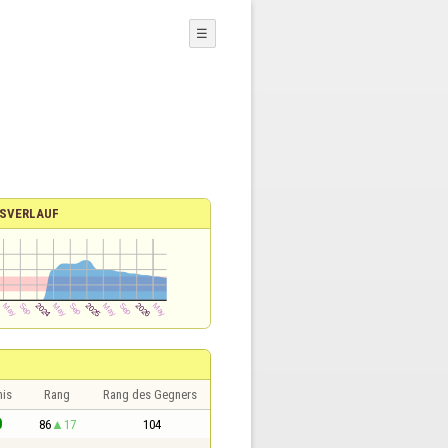
☰
SVERLAUF
nis
Rang
Rang des Gegners
0
86
17
104