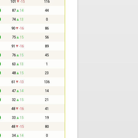
1
101
-15
116
0
87
14
44
0
74
13
0
1
90
-16
86
0
75
15
56
1
91
-16
89
0
76
15
45
0
63
13
1
0
48
15
23
1
61
-13
136
0
47
14
14
0
32
15
21
1
48
-16
41
0
33
15
19
1
48
-15
80
0
34
14
0