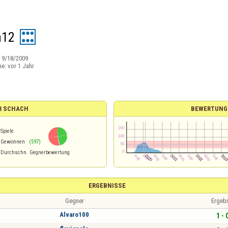
a12
:
9/18/2009
ne:
vor 1 Jahr
R SCHACH
BEWERTUNG
Spiele
Gewonnen
(597)
Durchschn. Gegnerbewertung
ERGEBNISSE
Gegner
Ergeb
Alvaro100
1 - 