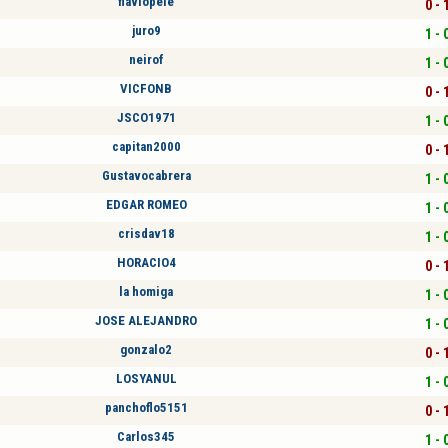
flaviopele
0 - 
juro9
1 - 
neirof
1 - 
VICFONB
0 - 
JSCO1971
1 - 
capitan2000
0 - 
Gustavocabrera
1 - 
EDGAR ROMEO
1 - 
crisdav18
1 - 
HORACIO4
0 - 
la homiga
1 - 
JOSE ALEJANDRO
1 - 
gonzalo2
0 - 
LOSYANUL
1 - 
panchoflo5151
0 - 
Carlos345
1 - 