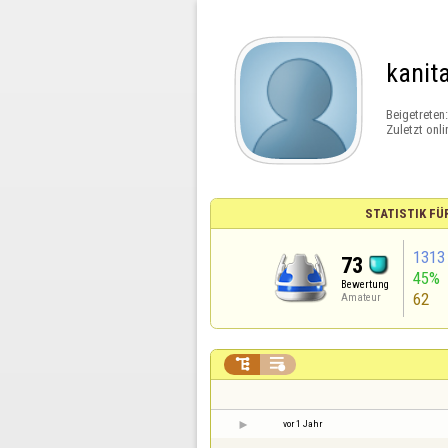
kanit
Beigetreten
Zuletzt onli
STATISTIK FÜ
1313
73
45%
Bewertung
62
Amateur


vor 1 Jahr