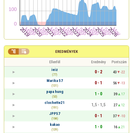


EREDMÉNYEK
Ellenfél
Eredmény
Pontszám
ieiz
0 - 2
43
-22
(77)
Marika 57
0 - 1
56
-13
(131)
papa hung
1 - 0
39
17
(50)
clochette21
1,5 - 1,5
27
12
(191)
JPP57
0 - 1
37
-10
(184)
kakao
1 - 0
16
21
(139)