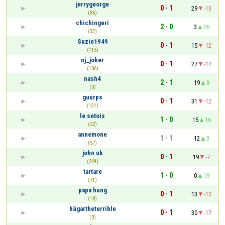
jerrygeorge
0 - 1
29
-13
(86)
chichingeri
2 - 0
3
26
(33)
Suzie1949
0 - 1
15
-12
(115)
nj_joker
0 - 1
27
-12
(106)
nash4
2 - 1
19
8
(0)
guurps
0 - 1
31
-12
(131)
le setois
1 - 0
15
16
(22)
annemone
1 - 1
12
3
(57)
john uk
0 - 1
19
-7
(249)
tartare
1 - 0
0
19
(71)
papa hung
0 - 1
13
-13
(18)
hägartheterrible
0 - 1
30
-17
(0)