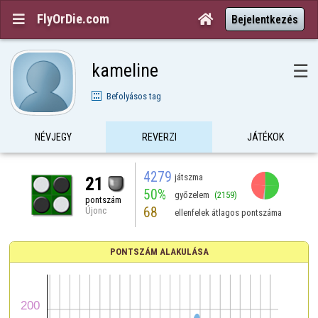
FlyOrDie.com


Bejelentkezés
kameline
☰
Befolyásos tag
NÉVJEGY
REVERZI
JÁTÉKOK
4279
játszma
21
50%
győzelem
(2159)
pontszám
68
Újonc
ellenfelek átlagos pontszáma
PONTSZÁM ALAKULÁSA