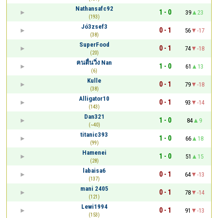
Nathansafc92
1 - 0
39
23
(193)
Jó3zsef3
0 - 1
56
-17
(38)
SuperFood
0 - 1
74
-18
(20)
ฅนตื่นวิ่ง Nan
1 - 0
61
13
(6)
Kulle
0 - 1
79
-18
(38)
Alligator10
0 - 1
93
-14
(143)
Dan321
1 - 0
84
9
(~40)
titanic393
1 - 0
66
18
(99)
Hamenei
1 - 0
51
15
(28)
labaisa6
0 - 1
64
-13
(137)
mani 2405
0 - 1
78
-14
(121)
Lewi1994
0 - 1
91
-13
(153)