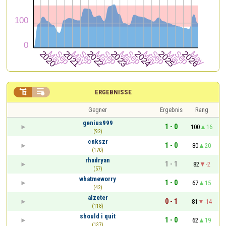


ERGEBNISSE
Gegner
Ergebnis
Rang
genius999
1 - 0
100
16
(92)
cnkszr
1 - 0
80
20
(170)
rhadryan
1 - 1
82
-2
(57)
whatmeworry
1 - 0
67
15
(42)
alzeter
0 - 1
81
-14
(118)
should i quit
1 - 0
62
19
(137)