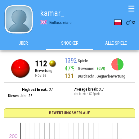
☰
kamar_

Einflussreiche
72
ÜBER
SNOOKER
ALLE SPIELE
1392
Spiele
112
47%
Gewonnen
(659)
Bewertung
131
Novize
Durchschn. Gegnerbewertung
37
Average break: 3,7
Highest break:
der letzten 50 Spiele
Dieses Jahr: 25
BEWERTUNGSVERLAUF