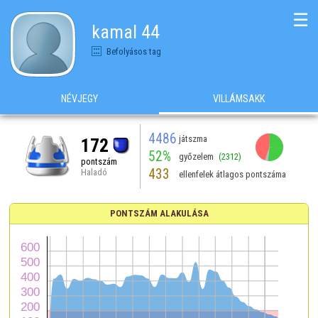
☰
kamal 44
Befolyásos tag
NÉVJEGY
VILLÁMSAKK
4486
játszma
172
52%
győzelem
(2312)
pontszám
433
Haladó
ellenfelek átlagos pontszáma
PONTSZÁM ALAKULÁSA