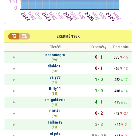


EREDMÉNYEK
Ellenfél
Eredmény
Pontszám
cobranegra
0 - 1
378
-15
(391)
diablo10
0 - 1
469
-13
(538)
valy73
1 - 0
452
17
(478)
Billy11
1 - 0
438
14
(385)
smigoldavid
4 - 1
415
23
(465)
GOPÁL
0 - 2
442
-27
(396)
callawey
3 - 3
444
-2
(421)
el jota
0,5 - 0,5
446
-2