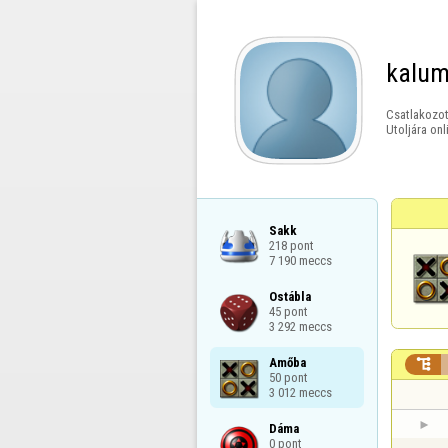
kalu
Csatlakozot
Utoljára onl
Sakk

218 pont

7 190 meccs
Ostábla

45 pont

3 292 meccs
Amőba


50 pont

3 012 meccs
Dáma

0 pont
