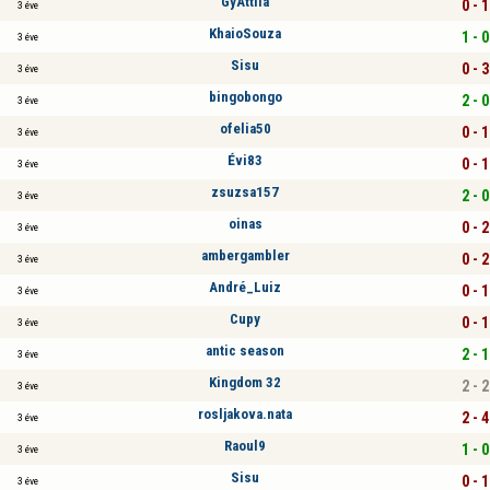
GyAttila
0 - 1
3 éve
KhaioSouza
1 - 0
3 éve
Sisu
0 - 3
3 éve
bingobongo
2 - 0
3 éve
ofelia50
0 - 1
3 éve
Évi83
0 - 1
3 éve
zsuzsa157
2 - 0
3 éve
oinas
0 - 2
3 éve
ambergambler
0 - 2
3 éve
André_Luiz
0 - 1
3 éve
Cupy
0 - 1
3 éve
antic season
2 - 1
3 éve
Kingdom 32
2 - 2
3 éve
rosljakova.nata
2 - 4
3 éve
Raoul9
1 - 0
3 éve
Sisu
0 - 1
3 éve