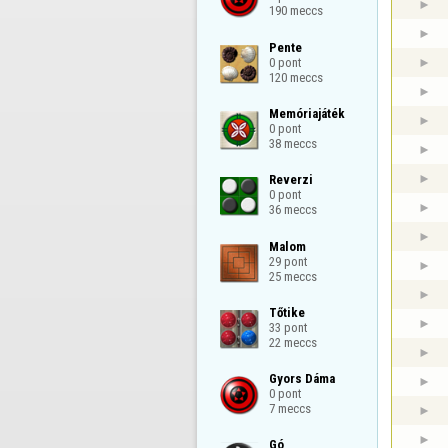
190 meccs
Pente

0 pont

120 meccs
Memóriajáték

0 pont

38 meccs
Reverzi

0 pont

36 meccs
Malom

29 pont

25 meccs
Tőtike

33 pont

22 meccs
Gyors Dáma

0 pont

7 meccs
Gó
