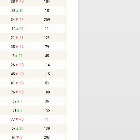
38
-10
184
22
16
18
34
-12
259
10
24
11
21
-11
123
35
-14
79
8
27
45
26
-18
114
45
-19
115
61
-16
53
76
-15
100
69
7
36
61
8
155
77
-16
11
57
20
139
64
-7
293