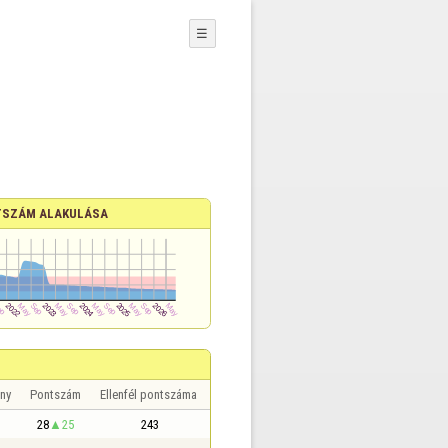
☰
SZÁM ALAKULÁSA
ny
Pontszám
Ellenfél pontszáma
28
25
243