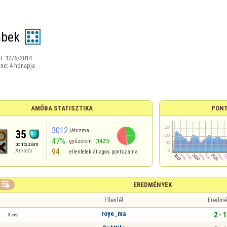
mbek
t:
12/6/2014
ine:
4 hónapja
AMŐBA STATISZTIKA
PONT
3012
játszma
35
47%
győzelem
(1429)
pontszám
94
Amatőr
ellenfelek átlagos pontszáma

EREDMÉNYEK
Ellenfél
Eredmé
roye_ma
2 - 1
3 éve